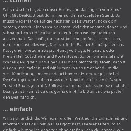
… schnell
Wir sind schnell, geben unser Bestes und das täglich von 8 bis 1
Uhr. Mit DealGott bist du immer auf dem aktuellsten Stand. Du
musst weder lange auf die nächsten Deals warten, noch dich
sorgen, dass du einen Deal verpasst. Viele der Rabattaktionen und
Schnäppchen sind befristetet oder binnen weniger Minuten
ausverkauft. Das heißt, du musst bei einigen Deals schnell sein,
denn sonst ist alles weg. Das ist oft der Fall bei Schnäppchen aus
Kategorien wie zum Beispiel Handyverträge, Finanzen, oder
Preisfehler, Gutscheine und Kostenloses. Sollten wir einmal nicht
schnell genug sein und einen Deal nicht rechtzeitig sehen, kannst
du den Deal melden und wir kümmern uns umgehend um die
Veröffentlichung. Bedenke dabei immer die 10% Regel, die bei
DealGott gilt und zudem muss der Händler seriös sein (z.B. von
Trusted Shops geprüft). Solltest du dir mal nicht sicher sein, ob der
Deal gut ist, kannst du uns gerne um Hilfe bitten und wie prüfen
den Deal für dich.
… einfach
Wir sind für dich da. Wir legen großen Wert auf die Einfachheit und
möchten, dass du Spaß bei Dealgott hast. Die Webseite wird so
einfach wie möglich gehalten ohne großen Schnick Schnack. Wir