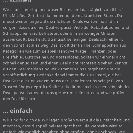
… schnell
Wir sind schnell, geben unser Bestes und das täglich von 8 bis 1
Uhr. Mit DealGott bist du immer auf dem aktuellsten Stand. Du
musst weder lange auf die nächsten Deals warten, noch dich
sorgen, dass du einen Deal verpasst. Viele der Rabattaktionen und
Schnäppchen sind befristetet oder binnen weniger Minuten
ausverkauft. Das heißt, du musst bei einigen Deals schnell sein,
denn sonst ist alles weg. Das ist oft der Fall bei Schnäppchen aus
Kategorien wie zum Beispiel Handyverträge, Finanzen, oder
Preisfehler, Gutscheine und Kostenloses. Sollten wir einmal nicht
schnell genug sein und einen Deal nicht rechtzeitig sehen, kannst
du den Deal melden und wir kümmern uns umgehend um die
Veröffentlichung. Bedenke dabei immer die 10% Regel, die bei
DealGott gilt und zudem muss der Händler seriös sein (z.B. von
Trusted Shops geprüft). Solltest du dir mal nicht sicher sein, ob der
Deal gut ist, kannst du uns gerne um Hilfe bitten und wie prüfen
den Deal für dich.
… einfach
Wir sind für dich da. Wir legen großen Wert auf die Einfachheit und
möchten, dass du Spaß bei Dealgott hast. Die Webseite wird so
einfach wie möglich gehalten ohne großen Schnick Schnack. Wir