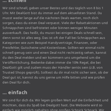
… schnell
Wir sind schnell, geben unser Bestes und das täglich von 8 bis 1
Uhr. Mit DealGott bist du immer auf dem aktuellsten Stand. Du
musst weder lange auf die nächsten Deals warten, noch dich
sorgen, dass du einen Deal verpasst. Viele der Rabattaktionen und
Schnäppchen sind befristetet oder binnen weniger Minuten
ausverkauft. Das heißt, du musst bei einigen Deals schnell sein,
denn sonst ist alles weg. Das ist oft der Fall bei Schnäppchen aus
Kategorien wie zum Beispiel Handyverträge, Finanzen, oder
Preisfehler, Gutscheine und Kostenloses. Sollten wir einmal nicht
schnell genug sein und einen Deal nicht rechtzeitig sehen, kannst
du den Deal melden und wir kümmern uns umgehend um die
Veröffentlichung. Bedenke dabei immer die 10% Regel, die bei
DealGott gilt und zudem muss der Händler seriös sein (z.B. von
Trusted Shops geprüft). Solltest du dir mal nicht sicher sein, ob der
Deal gut ist, kannst du uns gerne um Hilfe bitten und wie prüfen
den Deal für dich.
… einfach
Wir sind für dich da. Wir legen großen Wert auf die Einfachheit und
möchten, dass du Spaß bei Dealgott hast. Die Webseite wird so
einfach wie möglich gehalten ohne großen Schnick Schnack. Wir