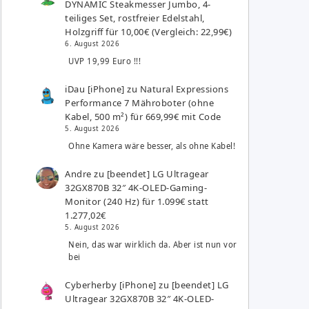
DYNAMIC Steakmesser Jumbo, 4-
teiliges Set, rostfreier Edelstahl,
Holzgriff für 10,00€ (Vergleich: 22,99€)
6. August 2026
UVP 19,99 Euro !!!
iDau [iPhone]
zu
Natural Expressions
Performance 7 Mähroboter (ohne
Kabel, 500 m²) für 669,99€ mit Code
5. August 2026
Ohne Kamera wäre besser, als ohne Kabel!
Andre
zu
[beendet] LG Ultragear
32GX870B 32″ 4K-OLED-Gaming-
Monitor (240 Hz) für 1.099€ statt
1.277,02€
5. August 2026
Nein, das war wirklich da. Aber ist nun vor
bei
Cyberherby [iPhone]
zu
[beendet] LG
Ultragear 32GX870B 32″ 4K-OLED-