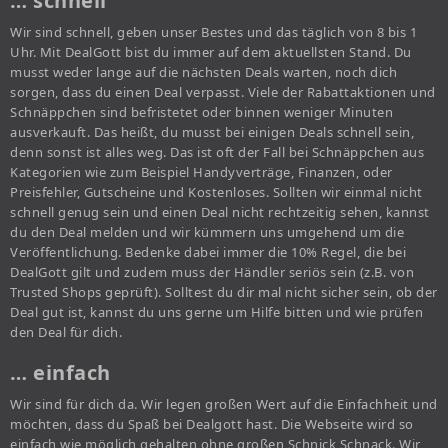
… schnell
Wir sind schnell, geben unser Bestes und das täglich von 8 bis 1
Uhr. Mit DealGott bist du immer auf dem aktuellsten Stand. Du
musst weder lange auf die nächsten Deals warten, noch dich
sorgen, dass du einen Deal verpasst. Viele der Rabattaktionen und
Schnäppchen sind befristetet oder binnen weniger Minuten
ausverkauft. Das heißt, du musst bei einigen Deals schnell sein,
denn sonst ist alles weg. Das ist oft der Fall bei Schnäppchen aus
Kategorien wie zum Beispiel Handyverträge, Finanzen, oder
Preisfehler, Gutscheine und Kostenloses. Sollten wir einmal nicht
schnell genug sein und einen Deal nicht rechtzeitig sehen, kannst
du den Deal melden und wir kümmern uns umgehend um die
Veröffentlichung. Bedenke dabei immer die 10% Regel, die bei
DealGott gilt und zudem muss der Händler seriös sein (z.B. von
Trusted Shops geprüft). Solltest du dir mal nicht sicher sein, ob der
Deal gut ist, kannst du uns gerne um Hilfe bitten und wie prüfen
den Deal für dich.
… einfach
Wir sind für dich da. Wir legen großen Wert auf die Einfachheit und
möchten, dass du Spaß bei Dealgott hast. Die Webseite wird so
einfach wie möglich gehalten ohne großen Schnick Schnack. Wir