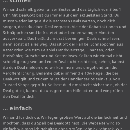
… schnell
Wir sind schnell, geben unser Bestes und das täglich von 8 bis 1
Uhr. Mit DealGott bist du immer auf dem aktuellsten Stand. Du
musst weder lange auf die nächsten Deals warten, noch dich
sorgen, dass du einen Deal verpasst. Viele der Rabattaktionen und
Schnäppchen sind befristetet oder binnen weniger Minuten
ausverkauft. Das heißt, du musst bei einigen Deals schnell sein,
denn sonst ist alles weg. Das ist oft der Fall bei Schnäppchen aus
Kategorien wie zum Beispiel Handyverträge, Finanzen, oder
Preisfehler, Gutscheine und Kostenloses. Sollten wir einmal nicht
schnell genug sein und einen Deal nicht rechtzeitig sehen, kannst
du den Deal melden und wir kümmern uns umgehend um die
Veröffentlichung. Bedenke dabei immer die 10% Regel, die bei
DealGott gilt und zudem muss der Händler seriös sein (z.B. von
Trusted Shops geprüft). Solltest du dir mal nicht sicher sein, ob der
Deal gut ist, kannst du uns gerne um Hilfe bitten und wie prüfen
den Deal für dich.
… einfach
Wir sind für dich da. Wir legen großen Wert auf die Einfachheit und
möchten, dass du Spaß bei Dealgott hast. Die Webseite wird so
einfach wie möglich gehalten ohne großen Schnick Schnack. Wir