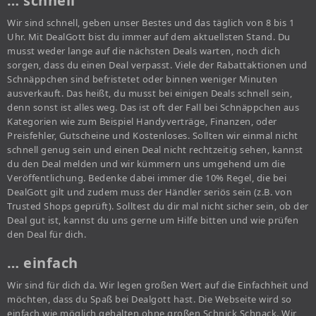
… schnell
Wir sind schnell, geben unser Bestes und das täglich von 8 bis 1
Uhr. Mit DealGott bist du immer auf dem aktuellsten Stand. Du
musst weder lange auf die nächsten Deals warten, noch dich
sorgen, dass du einen Deal verpasst. Viele der Rabattaktionen und
Schnäppchen sind befristetet oder binnen weniger Minuten
ausverkauft. Das heißt, du musst bei einigen Deals schnell sein,
denn sonst ist alles weg. Das ist oft der Fall bei Schnäppchen aus
Kategorien wie zum Beispiel Handyverträge, Finanzen, oder
Preisfehler, Gutscheine und Kostenloses. Sollten wir einmal nicht
schnell genug sein und einen Deal nicht rechtzeitig sehen, kannst
du den Deal melden und wir kümmern uns umgehend um die
Veröffentlichung. Bedenke dabei immer die 10% Regel, die bei
DealGott gilt und zudem muss der Händler seriös sein (z.B. von
Trusted Shops geprüft). Solltest du dir mal nicht sicher sein, ob der
Deal gut ist, kannst du uns gerne um Hilfe bitten und wie prüfen
den Deal für dich.
… einfach
Wir sind für dich da. Wir legen großen Wert auf die Einfachheit und
möchten, dass du Spaß bei Dealgott hast. Die Webseite wird so
einfach wie möglich gehalten ohne großen Schnick Schnack. Wir