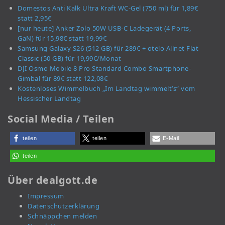
Domestos Anti Kalk Ultra Kraft WC-Gel (750 ml) für 1,89€
statt 2,95€
[nur heute] Anker Zolo 50W USB-C Ladegerät (4 Ports,
GaN) für 15,98€ statt 19,99€
Samsung Galaxy S26 (512 GB) für 289€ + otelo Allnet Flat
Classic (50 GB) für 19,99€/Monat
DJI Osmo Mobile 8 Pro Standard Combo Smartphone-
Gimbal für 89€ statt 122,08€
Kostenloses Wimmelbuch „Im Landtag wimmelt’s“ vom
Hessischer Landtag
Social Media / Teilen
teilen
teilen
E-Mail
teilen
Über dealgott.de
Impressum
Datenschutzerklärung
Schnäppchen melden