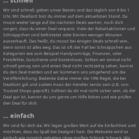
… schnell
Wir sind schnell, geben unser Bestes und das täglich von 8 bis 1
Uhr. Mit DealGott bist du immer auf dem aktuellsten Stand. Du
musst weder lange auf die nächsten Deals warten, noch dich
sorgen, dass du einen Deal verpasst. Viele der Rabattaktionen und
Schnäppchen sind befristetet oder binnen weniger Minuten
ausverkauft. Das heißt, du musst bei einigen Deals schnell sein,
denn sonst ist alles weg. Das ist oft der Fall bei Schnäppchen aus
Kategorien wie zum Beispiel Handyverträge, Finanzen, oder
Preisfehler, Gutscheine und Kostenloses. Sollten wir einmal nicht
schnell genug sein und einen Deal nicht rechtzeitig sehen, kannst
du den Deal melden und wir kümmern uns umgehend um die
Veröffentlichung. Bedenke dabei immer die 10% Regel, die bei
DealGott gilt und zudem muss der Händler seriös sein (z.B. von
Trusted Shops geprüft). Solltest du dir mal nicht sicher sein, ob der
Deal gut ist, kannst du uns gerne um Hilfe bitten und wie prüfen
den Deal für dich.
… einfach
Wir sind für dich da. Wir legen großen Wert auf die Einfachheit und
möchten, dass du Spaß bei Dealgott hast. Die Webseite wird so
einfach wie möglich gehalten ohne großen Schnick Schnack. Wir