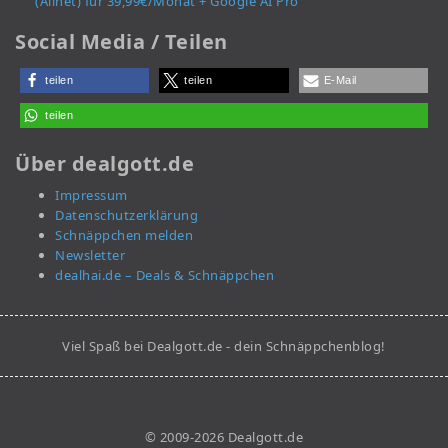
(Allnet) für 39,99€/Monat + Google AI Pro
Social Media / Teilen
teilen
teilen
E-Mail
teilen
Über dealgott.de
Impressum
Datenschutzerklärung
Schnäppchen melden
Newsletter
dealhai.de – Deals & Schnäppchen
Viel Spaß bei Dealgott.de - dein Schnäppchenblog!
© 2009-2026 Dealgott.de