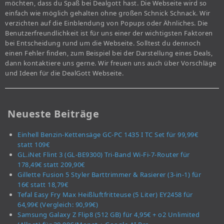
möchten, dass du Spaß bei Dealgott hast. Die Webseite wird so
einfach wie möglich gehalten ohne großen Schnick Schnack. Wir
verzichten auf die Einblendung von Popups oder Ähnliches. Die
Benutzerfreundlichkeit ist für uns einer der wichtigsten Faktoren
bei Entscheidung rund um die Webseite. Solltest du dennoch
einen Fehler finden, zum Beispiel bei der Darstellung eines Deals,
dann kontaktiere uns gerne. Wir freuen uns auch über Vorschläge
und Ideen für die DealGott Webseite.
Neueste Beiträge
Einhell Benzin-Kettensäge GC-PC 1435 I TC Set für 99,99€
statt 109€
GL.iNet Flint 3 (GL-BE9300) Tri-Band Wi-Fi-7-Router für
178,49€ statt 209,90€
Gillette Fusion 5 Styler Barttrimmer & Rasierer (3-in-1) für
16€ statt 18,79€
Tefal Easy Fry Max Heißluftfritteuse (5 Liter) EY2458 für
64,99€ (Vergleich: 90,99€)
Samsung Galaxy Z Flip8 (512 GB) für 4,95€ + o2 Unlimited