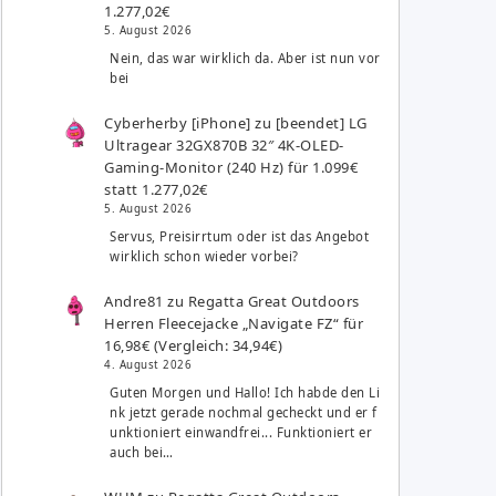
1.277,02€
5. August 2026
Nein, das war wirklich da. Aber ist nun vor
bei
Cyberherby [iPhone]
zu
[beendet] LG
Ultragear 32GX870B 32″ 4K-OLED-
Gaming-Monitor (240 Hz) für 1.099€
statt 1.277,02€
5. August 2026
Servus, Preisirrtum oder ist das Angebot
wirklich schon wieder vorbei?
Andre81
zu
Regatta Great Outdoors
Herren Fleecejacke „Navigate FZ“ für
16,98€ (Vergleich: 34,94€)
4. August 2026
Guten Morgen und Hallo! Ich habde den Li
nk jetzt gerade nochmal gecheckt und er f
unktioniert einwandfrei... Funktioniert er
auch bei…