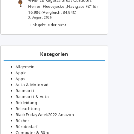
WHM
zu
Regatta Great Outdoors
Herren Fleecejacke „Navigate FZ“ für
16,98€ (Vergleich: 34,94€)
3. August 2026
Link geht leider nicht
Kategorien
Allgemein
Apple
Apps
Auto & Motorrad
Baumarkt
Baumarkt & Auto
Bekleidung
Beleuchtung
BlackFridayWeek2022-Amazon
Bücher
Bürobedarf
Computer & Büro