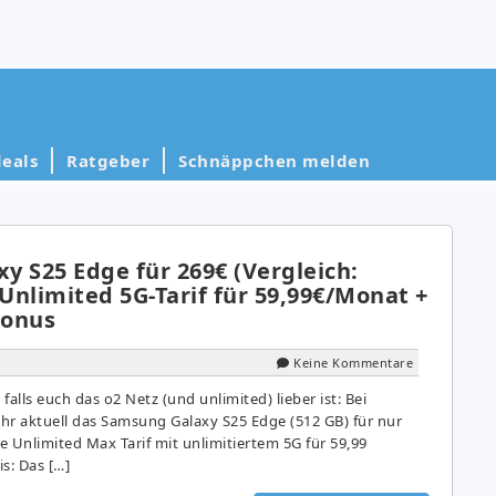
eals
Ratgeber
Schnäppchen melden
y S25 Edge für 269€ (Vergleich:
 Unlimited 5G-Tarif für 59,99€/Monat +
bonus
Keine Kommentare
 falls euch das o2 Netz (und unlimited) lieber ist: Bei
r aktuell das Samsung Galaxy S25 Edge (512 GB) für nur
 Unlimited Max Tarif mit unlimitiertem 5G für 59,99
s: Das […]