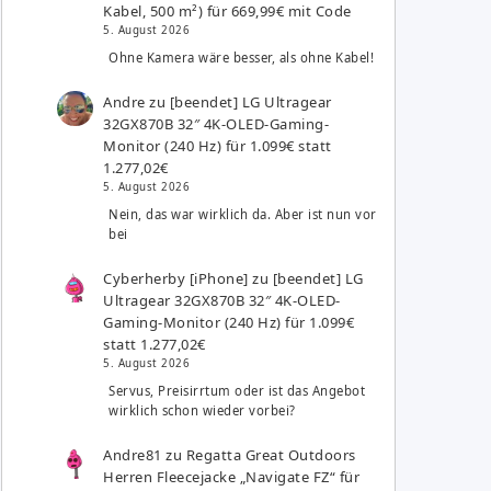
Kabel, 500 m²) für 669,99€ mit Code
5. August 2026
Ohne Kamera wäre besser, als ohne Kabel!
Andre
zu
[beendet] LG Ultragear
32GX870B 32″ 4K-OLED-Gaming-
Monitor (240 Hz) für 1.099€ statt
1.277,02€
5. August 2026
Nein, das war wirklich da. Aber ist nun vor
bei
Cyberherby [iPhone]
zu
[beendet] LG
Ultragear 32GX870B 32″ 4K-OLED-
Gaming-Monitor (240 Hz) für 1.099€
statt 1.277,02€
5. August 2026
Servus, Preisirrtum oder ist das Angebot
wirklich schon wieder vorbei?
Andre81
zu
Regatta Great Outdoors
Herren Fleecejacke „Navigate FZ“ für