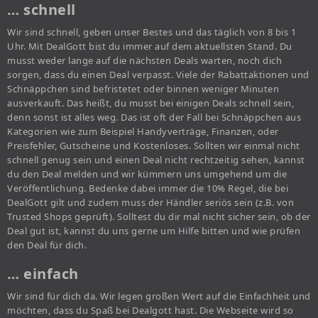
… schnell
Wir sind schnell, geben unser Bestes und das täglich von 8 bis 1
Uhr. Mit DealGott bist du immer auf dem aktuellsten Stand. Du
musst weder lange auf die nächsten Deals warten, noch dich
sorgen, dass du einen Deal verpasst. Viele der Rabattaktionen und
Schnäppchen sind befristetet oder binnen weniger Minuten
ausverkauft. Das heißt, du musst bei einigen Deals schnell sein,
denn sonst ist alles weg. Das ist oft der Fall bei Schnäppchen aus
Kategorien wie zum Beispiel Handyverträge, Finanzen, oder
Preisfehler, Gutscheine und Kostenloses. Sollten wir einmal nicht
schnell genug sein und einen Deal nicht rechtzeitig sehen, kannst
du den Deal melden und wir kümmern uns umgehend um die
Veröffentlichung. Bedenke dabei immer die 10% Regel, die bei
DealGott gilt und zudem muss der Händler seriös sein (z.B. von
Trusted Shops geprüft). Solltest du dir mal nicht sicher sein, ob der
Deal gut ist, kannst du uns gerne um Hilfe bitten und wie prüfen
den Deal für dich.
… einfach
Wir sind für dich da. Wir legen großen Wert auf die Einfachheit und
möchten, dass du Spaß bei Dealgott hast. Die Webseite wird so