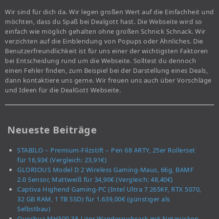
Wir sind für dich da. Wir legen großen Wert auf die Einfachheit und
möchten, dass du Spaß bei Dealgott hast. Die Webseite wird so
einfach wie möglich gehalten ohne großen Schnick Schnack. Wir
verzichten auf die Einblendung von Popups oder Ähnliches. Die
Benutzerfreundlichkeit ist für uns einer der wichtigsten Faktoren
bei Entscheidung rund um die Webseite. Solltest du dennoch
einen Fehler finden, zum Beispiel bei der Darstellung eines Deals,
dann kontaktiere uns gerne. Wir freuen uns auch über Vorschläge
und Ideen für die DealGott Webseite.
Neueste Beiträge
STABILO – Premium-Filzstift – Pen 68 ARTY, 25er Rollerset
für 16,93€ (Vergleich: 23,91€)
GLORIOUS Model D 2 Wireless Gaming-Maus, 66g, BAMF
2.0 Sensor, Mattweiß für 34,90€ (Vergleich: 48,40€)
Captiva Highend Gaming-PC (Intel Ultra 7 265KF, RTX 5070,
32 GB RAM, 1 TB SSD) für 1.639,00€ (günstiger als
Selbstbau)
Quechua MH500 38-Liter Wanderrucksack mit Netzrücken