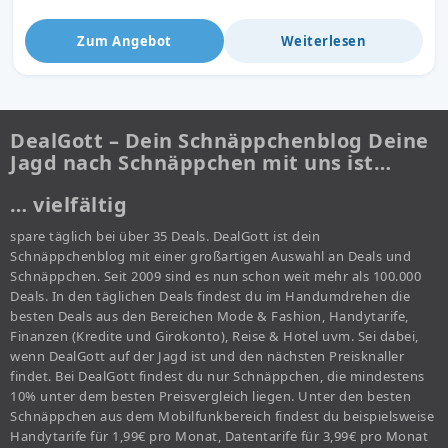
Zum Angebot
Weiterlesen
DealGott – Dein Schnäppchenblog Deine
Jagd nach Schnäppchen mit uns ist…
… vielfältig
spare täglich bei über 35 Deals. DealGott ist dein
Schnäppchenblog mit einer großartigen Auswahl an Deals und
Schnäppchen. Seit 2009 sind es nun schon weit mehr als 100.000
Deals. In den täglichen Deals findest du im Handumdrehen die
besten Deals aus den Bereichen Mode & Fashion, Handytarife,
Finanzen (Kredite und Girokonto), Reise & Hotel uvm. Sei dabei,
wenn DealGott auf der Jagd ist und den nächsten Preisknaller
findet. Bei DealGott findest du nur Schnäppchen, die mindestens
10% unter dem besten Preisvergleich liegen. Unter den besten
Schnäppchen aus dem Mobilfunkbereich findest du beispielsweise
Handytarife für 1,99€ pro Monat, Datentarife für 3,99€ pro Monat