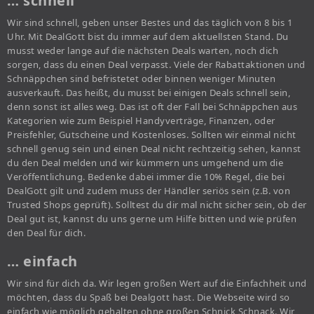
… schnell
Wir sind schnell, geben unser Bestes und das täglich von 8 bis 1
Uhr. Mit DealGott bist du immer auf dem aktuellsten Stand. Du
musst weder lange auf die nächsten Deals warten, noch dich
sorgen, dass du einen Deal verpasst. Viele der Rabattaktionen und
Schnäppchen sind befristetet oder binnen weniger Minuten
ausverkauft. Das heißt, du musst bei einigen Deals schnell sein,
denn sonst ist alles weg. Das ist oft der Fall bei Schnäppchen aus
Kategorien wie zum Beispiel Handyverträge, Finanzen, oder
Preisfehler, Gutscheine und Kostenloses. Sollten wir einmal nicht
schnell genug sein und einen Deal nicht rechtzeitig sehen, kannst
du den Deal melden und wir kümmern uns umgehend um die
Veröffentlichung. Bedenke dabei immer die 10% Regel, die bei
DealGott gilt und zudem muss der Händler seriös sein (z.B. von
Trusted Shops geprüft). Solltest du dir mal nicht sicher sein, ob der
Deal gut ist, kannst du uns gerne um Hilfe bitten und wie prüfen
den Deal für dich.
… einfach
Wir sind für dich da. Wir legen großen Wert auf die Einfachheit und
möchten, dass du Spaß bei Dealgott hast. Die Webseite wird so
einfach wie möglich gehalten ohne großen Schnick Schnack. Wir