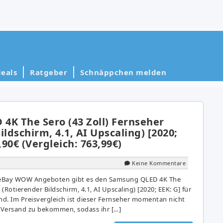
eals
Ratgeber
Schnäppchen melden
4K The Sero (43 Zoll) Fernseher
ildschirm, 4.1, AI Upscaling) [2020;
,90€ (Vergleich: 763,99€)
Keine Kommentare
n eBay WOW Angeboten gibt es den Samsung QLED 4K The
 (Rotierender Bildschirm, 4.1, AI Upscaling) [2020; EEK: G] für
nd. Im Preisvergleich ist dieser Fernseher momentan nicht
e Versand zu bekommen, sodass ihr […]