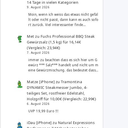
14 Tage in vielen Kategorien
9. August 2026
Moin, wenn ich weiss das etwas nicht gefäl
lt oder nicht passt, dann kann es auch sofo
rt zurück. Viel interessanter finde…
Met
zu
Fuchs Professional BBQ Steak
Gewürzsalz (1,5 kg) für 16,14€
(Vergleich: 23,94€)
7. August 2026
immer zu beachten dass es sich hier um G
ewürz *** Salz*** handelt und nicht um m
eine Gewürzmischung. das bedeutet dass…
Matze [iPhone]
zu
Tramontina
DYNAMIC Steakmesser Jumbo, 4-
teiliges Set, rostfreier Edelstahl,
Holzgriff für 10,00€ (Vergleich: 22,99€)
6. August 2026
UVP 19,99 Euro !!!
iDau [iPhone]
zu
Natural Expressions