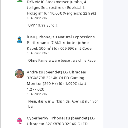
DYNAMIC Steakmesser Jumbo, 4-
teiliges Set, rostfreier Edelstahl,
Holzgriff für 10,00€ (Vergleich: 22,99€)
6. August 2026
UVP 19,99 Euro !!!
iDau [iPhone]
zu
Natural Expressions
Performance 7 Mähroboter (ohne
Kabel, 500 m²) für 669,99€ mit Code
5. August 2026
Ohne Kamera wäre besser, als ohne Kabel!
Andre
zu
[beendet] LG Ultragear
32GX870B 32″ 4K-OLED-Gaming-
Monitor (240 Hz) für 1.099€ statt
1.277,02€
5. August 2026
Nein, das war wirklich da. Aber ist nun vor
bei
Cyberherby [iPhone]
zu
[beendet] LG
Ultragear 32GX870B 32″ 4K-OLED-