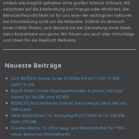
einfach wie möglich gehalten ohne großen Schnick Schnack. Wir
verzichten auf die Einblendung von Popups oder Ähnliches. Die
Benutzerfreundlichkeit ist für uns einer der wichtigsten Faktoren
bei Entscheidung rund um die Webseite. Solltest du dennoch
einen Fehler finden, zum Beispiel bei der Darstellung eines Deals,
dann kontaktiere uns gerne. Wir freuen uns auch über Vorschläge
und Ideen für die DealGott Webseite.
Neueste Beiträge
Jack Wolfskin Saima Straw Trinkflasche (0,7 l) für 11,09€
statt 16,14€
Bosch Smart Home Rauchwarnmelder II (smart, mit App-
Alarm) für 56,28€ statt 62,95€
BEDELITE Kuscheldecke (Flanell, Karo-Design) ab 6,99€ mit
50%-Code
Tefal OptiGrill 4in1 XL Kontaktgrill (GC784D10) für 239,99€
statt 279,99€
Dreame Matrix 10 Ultra Saug- und Wischroboter für 799€ –
neuer Bestpreis (MediaMarkt)