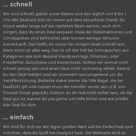
… schnell
Wir sind schnell, geben unser Bestes und das täglich von 8 bis 1
Uhr. Mit DealGott bist du immer auf dem aktuellsten Stand. Du
musst weder lange auf die nächsten Deals warten, noch dich
sorgen, dass du einen Deal verpasst. Viele der Rabattaktionen und
Schnäppchen sind befristetet oder binnen weniger Minuten
ausverkauft. Das heißt, du musst bei einigen Deals schnell sein,
denn sonst ist alles weg. Das ist oft der Fall bei Schnäppchen aus
Kategorien wie zum Beispiel Handyverträge, Finanzen, oder
Preisfehler, Gutscheine und Kostenloses. Sollten wir einmal nicht
schnell genug sein und einen Deal nicht rechtzeitig sehen, kannst
du den Deal melden und wir kümmern uns umgehend um die
Veröffentlichung. Bedenke dabei immer die 10% Regel, die bei
DealGott gilt und zudem muss der Händler seriös sein (z.B. von
Trusted Shops geprüft). Solltest du dir mal nicht sicher sein, ob der
Deal gut ist, kannst du uns gerne um Hilfe bitten und wie prüfen
den Deal für dich.
… einfach
Wir sind für dich da. Wir legen großen Wert auf die Einfachheit und
möchten, dass du Spaß bei Dealgott hast. Die Webseite wird so