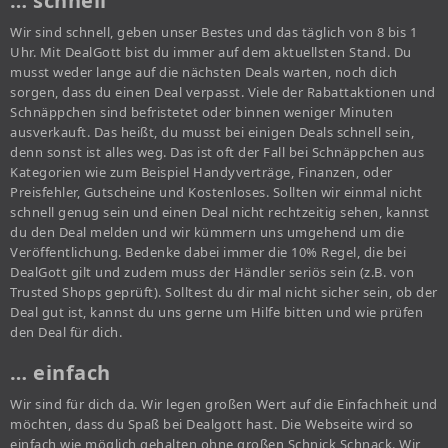
… schnell
Wir sind schnell, geben unser Bestes und das täglich von 8 bis 1
Uhr. Mit DealGott bist du immer auf dem aktuellsten Stand. Du
musst weder lange auf die nächsten Deals warten, noch dich
sorgen, dass du einen Deal verpasst. Viele der Rabattaktionen und
Schnäppchen sind befristetet oder binnen weniger Minuten
ausverkauft. Das heißt, du musst bei einigen Deals schnell sein,
denn sonst ist alles weg. Das ist oft der Fall bei Schnäppchen aus
Kategorien wie zum Beispiel Handyverträge, Finanzen, oder
Preisfehler, Gutscheine und Kostenloses. Sollten wir einmal nicht
schnell genug sein und einen Deal nicht rechtzeitig sehen, kannst
du den Deal melden und wir kümmern uns umgehend um die
Veröffentlichung. Bedenke dabei immer die 10% Regel, die bei
DealGott gilt und zudem muss der Händler seriös sein (z.B. von
Trusted Shops geprüft). Solltest du dir mal nicht sicher sein, ob der
Deal gut ist, kannst du uns gerne um Hilfe bitten und wie prüfen
den Deal für dich.
… einfach
Wir sind für dich da. Wir legen großen Wert auf die Einfachheit und
möchten, dass du Spaß bei Dealgott hast. Die Webseite wird so
einfach wie möglich gehalten ohne großen Schnick Schnack. Wir