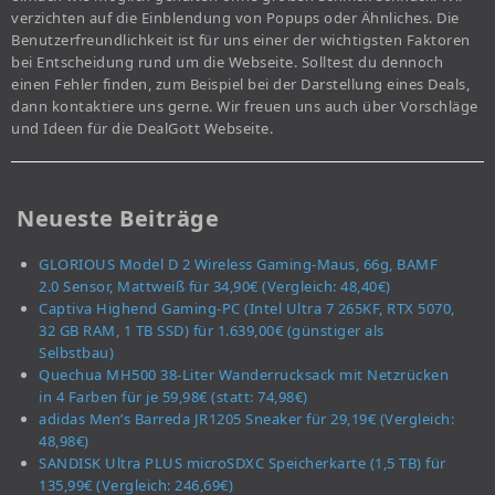
verzichten auf die Einblendung von Popups oder Ähnliches. Die
Benutzerfreundlichkeit ist für uns einer der wichtigsten Faktoren
bei Entscheidung rund um die Webseite. Solltest du dennoch
einen Fehler finden, zum Beispiel bei der Darstellung eines Deals,
dann kontaktiere uns gerne. Wir freuen uns auch über Vorschläge
und Ideen für die DealGott Webseite.
Neueste Beiträge
GLORIOUS Model D 2 Wireless Gaming-Maus, 66g, BAMF
2.0 Sensor, Mattweiß für 34,90€ (Vergleich: 48,40€)
Captiva Highend Gaming-PC (Intel Ultra 7 265KF, RTX 5070,
32 GB RAM, 1 TB SSD) für 1.639,00€ (günstiger als
Selbstbau)
Quechua MH500 38-Liter Wanderrucksack mit Netzrücken
in 4 Farben für je 59,98€ (statt: 74,98€)
adidas Men’s Barreda JR1205 Sneaker für 29,19€ (Vergleich:
48,98€)
SANDISK Ultra PLUS microSDXC Speicherkarte (1,5 TB) für
135,99€ (Vergleich: 246,69€)