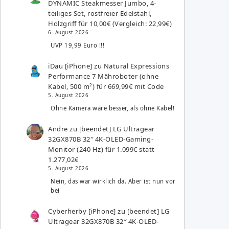
DYNAMIC Steakmesser Jumbo, 4-
teiliges Set, rostfreier Edelstahl,
Holzgriff für 10,00€ (Vergleich: 22,99€)
6. August 2026
UVP 19,99 Euro !!!
iDau [iPhone]
zu
Natural Expressions
Performance 7 Mähroboter (ohne
Kabel, 500 m²) für 669,99€ mit Code
5. August 2026
Ohne Kamera wäre besser, als ohne Kabel!
Andre
zu
[beendet] LG Ultragear
32GX870B 32″ 4K-OLED-Gaming-
Monitor (240 Hz) für 1.099€ statt
1.277,02€
5. August 2026
Nein, das war wirklich da. Aber ist nun vor
bei
Cyberherby [iPhone]
zu
[beendet] LG
Ultragear 32GX870B 32″ 4K-OLED-