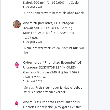
Kabel, 500 m²) für 669,99€ mit Code
5. August 2026
Ohne Kamera wäre besser, als ohne Kabel!
Andre
zu
[beendet] LG Ultragear
32GX870B 32″ 4K-OLED-Gaming-
Monitor (240 Hz) für 1.099€ statt
1.277,02€
5. August 2026
Nein, das war wirklich da. Aber ist nun vor
bei
Cyberherby [iPhone]
zu
[beendet] LG
Ultragear 32GX870B 32″ 4K-OLED-
Gaming-Monitor (240 Hz) für 1.099€
statt 1.277,02€
5. August 2026
Servus, Preisirrtum oder ist das Angebot
wirklich schon wieder vorbei?
Andre81
zu
Regatta Great Outdoors
Herren Fleecejacke „Navigate FZ“ für