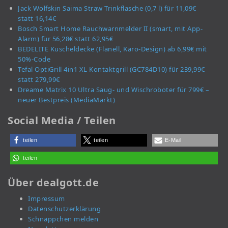
Jack Wolfskin Saima Straw Trinkflasche (0,7 l) für 11,09€
statt 16,14€
Bosch Smart Home Rauchwarnmelder II (smart, mit App-
Alarm) für 56,28€ statt 62,95€
BEDELITE Kuscheldecke (Flanell, Karo-Design) ab 6,99€ mit
50%-Code
Tefal OptiGrill 4in1 XL Kontaktgrill (GC784D10) für 239,99€
statt 279,99€
Dreame Matrix 10 Ultra Saug- und Wischroboter für 799€ –
neuer Bestpreis (MediaMarkt)
Social Media / Teilen
teilen
teilen
E-Mail
teilen
Über dealgott.de
Impressum
Datenschutzerklärung
Schnäppchen melden