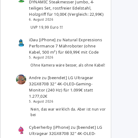
DYNAMIC Steakmesser Jumbo, 4-
teiliges Set, rostfreier Edelstahl,
Holzgriff für 10,00€ (Vergleich: 22,99€)
6. August 2026
UVP 19,99 Euro !!!
iDau [iPhone]
zu
Natural Expressions
Performance 7 Mähroboter (ohne
Kabel, 500 m²) für 669,99€ mit Code
5. August 2026
Ohne Kamera wäre besser, als ohne Kabel!
Andre
zu
[beendet] LG Ultragear
32GX870B 32″ 4K-OLED-Gaming-
Monitor (240 Hz) für 1.099€ statt
1.277,02€
5. August 2026
Nein, das war wirklich da. Aber ist nun vor
bei
Cyberherby [iPhone]
zu
[beendet] LG
Ultragear 32GX870B 32″ 4K-OLED-