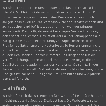
… schnell
Wir sind schnell, geben unser Bestes und das täglich von 8 bis 1
Uhr. Mit DealGott bist du immer auf dem aktuellsten Stand. Du
musst weder lange auf die nächsten Deals warten, noch dich
sorgen, dass du einen Deal verpasst. Viele der Rabattaktionen und
Schnäppchen sind befristetet oder binnen weniger Minuten
ausverkauft. Das heißt, du musst bei einigen Deals schnell sein,
denn sonst ist alles weg. Das ist oft der Fall bei Schnäppchen aus
Kategorien wie zum Beispiel Handyverträge, Finanzen, oder
Preisfehler, Gutscheine und Kostenloses. Sollten wir einmal nicht
schnell genug sein und einen Deal nicht rechtzeitig sehen, kannst
du den Deal melden und wir kümmern uns umgehend um die
Veröffentlichung. Bedenke dabei immer die 10% Regel, die bei
DealGott gilt und zudem muss der Händler seriös sein (z.B. von
Trusted Shops geprüft). Solltest du dir mal nicht sicher sein, ob der
Deal gut ist, kannst du uns gerne um Hilfe bitten und wie prüfen
den Deal für dich.
… einfach
Wir sind für dich da. Wir legen großen Wert auf die Einfachheit und
möchten, dass du Spaß bei Dealgott hast. Die Webseite wird so
einfach wie möglich gehalten ohne großen Schnick Schnack. Wir