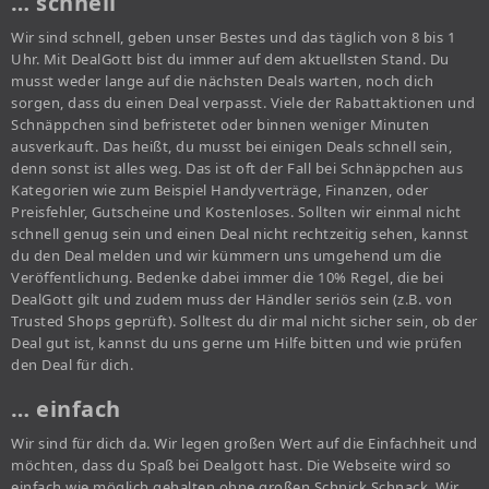
… schnell
Wir sind schnell, geben unser Bestes und das täglich von 8 bis 1
Uhr. Mit DealGott bist du immer auf dem aktuellsten Stand. Du
musst weder lange auf die nächsten Deals warten, noch dich
sorgen, dass du einen Deal verpasst. Viele der Rabattaktionen und
Schnäppchen sind befristetet oder binnen weniger Minuten
ausverkauft. Das heißt, du musst bei einigen Deals schnell sein,
denn sonst ist alles weg. Das ist oft der Fall bei Schnäppchen aus
Kategorien wie zum Beispiel Handyverträge, Finanzen, oder
Preisfehler, Gutscheine und Kostenloses. Sollten wir einmal nicht
schnell genug sein und einen Deal nicht rechtzeitig sehen, kannst
du den Deal melden und wir kümmern uns umgehend um die
Veröffentlichung. Bedenke dabei immer die 10% Regel, die bei
DealGott gilt und zudem muss der Händler seriös sein (z.B. von
Trusted Shops geprüft). Solltest du dir mal nicht sicher sein, ob der
Deal gut ist, kannst du uns gerne um Hilfe bitten und wie prüfen
den Deal für dich.
… einfach
Wir sind für dich da. Wir legen großen Wert auf die Einfachheit und
möchten, dass du Spaß bei Dealgott hast. Die Webseite wird so
einfach wie möglich gehalten ohne großen Schnick Schnack. Wir