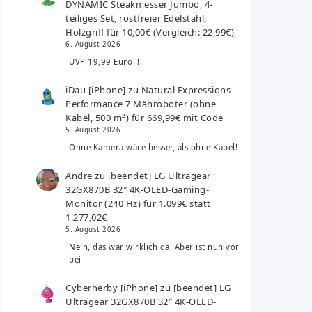
DYNAMIC Steakmesser Jumbo, 4-
teiliges Set, rostfreier Edelstahl,
Holzgriff für 10,00€ (Vergleich: 22,99€)
6. August 2026
UVP 19,99 Euro !!!
iDau [iPhone]
zu
Natural Expressions
Performance 7 Mähroboter (ohne
Kabel, 500 m²) für 669,99€ mit Code
5. August 2026
Ohne Kamera wäre besser, als ohne Kabel!
Andre
zu
[beendet] LG Ultragear
32GX870B 32″ 4K-OLED-Gaming-
Monitor (240 Hz) für 1.099€ statt
1.277,02€
5. August 2026
Nein, das war wirklich da. Aber ist nun vor
bei
Cyberherby [iPhone]
zu
[beendet] LG
Ultragear 32GX870B 32″ 4K-OLED-