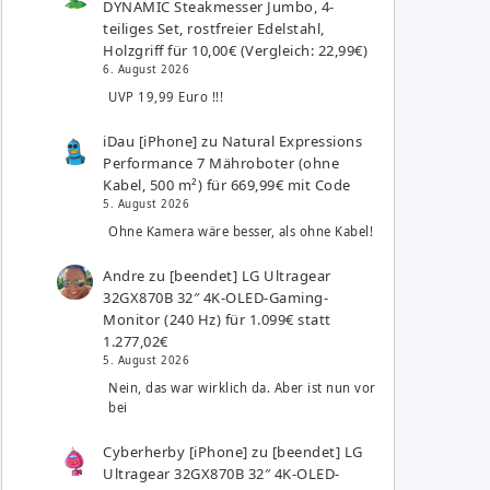
DYNAMIC Steakmesser Jumbo, 4-
teiliges Set, rostfreier Edelstahl,
Holzgriff für 10,00€ (Vergleich: 22,99€)
6. August 2026
UVP 19,99 Euro !!!
iDau [iPhone]
zu
Natural Expressions
Performance 7 Mähroboter (ohne
Kabel, 500 m²) für 669,99€ mit Code
5. August 2026
Ohne Kamera wäre besser, als ohne Kabel!
Andre
zu
[beendet] LG Ultragear
32GX870B 32″ 4K-OLED-Gaming-
Monitor (240 Hz) für 1.099€ statt
1.277,02€
5. August 2026
Nein, das war wirklich da. Aber ist nun vor
bei
Cyberherby [iPhone]
zu
[beendet] LG
Ultragear 32GX870B 32″ 4K-OLED-