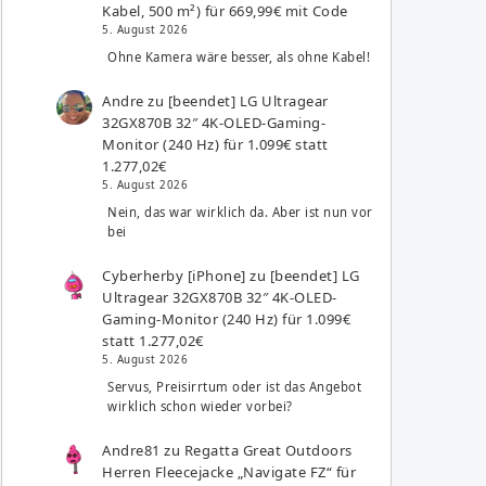
Kabel, 500 m²) für 669,99€ mit Code
5. August 2026
Ohne Kamera wäre besser, als ohne Kabel!
Andre
zu
[beendet] LG Ultragear
32GX870B 32″ 4K-OLED-Gaming-
Monitor (240 Hz) für 1.099€ statt
1.277,02€
5. August 2026
Nein, das war wirklich da. Aber ist nun vor
bei
Cyberherby [iPhone]
zu
[beendet] LG
Ultragear 32GX870B 32″ 4K-OLED-
Gaming-Monitor (240 Hz) für 1.099€
statt 1.277,02€
5. August 2026
Servus, Preisirrtum oder ist das Angebot
wirklich schon wieder vorbei?
Andre81
zu
Regatta Great Outdoors
Herren Fleecejacke „Navigate FZ“ für