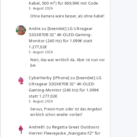
Kabel, 500 m²) für 669,99€ mit Code
5. August 2026
Ohne Kamera wäre besser, als ohne Kabel!
Andre
zu
[beendet] LG Ultragear
32GX870B 32″ 4K-OLED-Gaming-
Monitor (240 Hz) für 1.099€ statt
1.277,02€
5. August 2026
Nein, das war wirklich da. Aber ist nun vor
bei
Cyberherby [iPhone]
zu
[beendet] LG
Ultragear 32GX870B 32″ 4K-OLED-
Gaming-Monitor (240 Hz) für 1.099€
statt 1.277,02€
5. August 2026
Servus, Preisirrtum oder ist das Angebot
wirklich schon wieder vorbei?
Andre81
zu
Regatta Great Outdoors
Herren Fleecejacke „Navigate FZ“ für