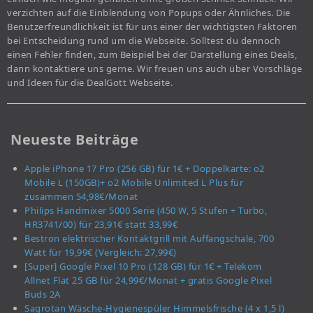
verzichten auf die Einblendung von Popups oder Ähnliches. Die
Benutzerfreundlichkeit ist für uns einer der wichtigsten Faktoren
bei Entscheidung rund um die Webseite. Solltest du dennoch
einen Fehler finden, zum Beispiel bei der Darstellung eines Deals,
dann kontaktiere uns gerne. Wir freuen uns auch über Vorschläge
und Ideen für die DealGott Webseite.
Neueste Beiträge
Apple iPhone 17 Pro (256 GB) für 1€ + Doppelkarte: o2
Mobile L (150GB)+ o2 Mobile Unlimited L Plus für
zusammen 54,98€/Monat
Philips Handmixer 5000 Serie (450 W, 5 Stufen + Turbo,
HR3741/00) für 23,91€ statt 33,99€
Bestron elektrischer Kontaktgrill mit Auffangschale, 700
Watt für 19,99€ (Vergleich: 27,99€)
[Super] Google Pixel 10 Pro (128 GB) für 1€ + Telekom
Allnet Flat 25 GB für 24,99€/Monat + gratis Google Pixel
Buds 2A
Sagrotan Wäsche-Hygienespüler Himmelsfrische (4 x 1,5 l)