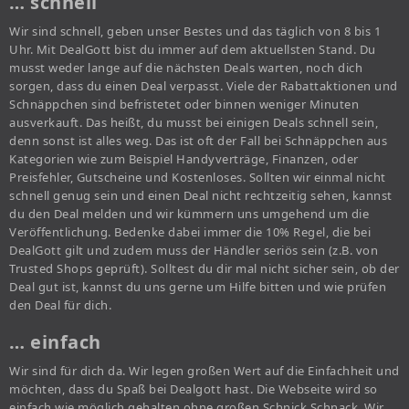
… schnell
Wir sind schnell, geben unser Bestes und das täglich von 8 bis 1
Uhr. Mit DealGott bist du immer auf dem aktuellsten Stand. Du
musst weder lange auf die nächsten Deals warten, noch dich
sorgen, dass du einen Deal verpasst. Viele der Rabattaktionen und
Schnäppchen sind befristetet oder binnen weniger Minuten
ausverkauft. Das heißt, du musst bei einigen Deals schnell sein,
denn sonst ist alles weg. Das ist oft der Fall bei Schnäppchen aus
Kategorien wie zum Beispiel Handyverträge, Finanzen, oder
Preisfehler, Gutscheine und Kostenloses. Sollten wir einmal nicht
schnell genug sein und einen Deal nicht rechtzeitig sehen, kannst
du den Deal melden und wir kümmern uns umgehend um die
Veröffentlichung. Bedenke dabei immer die 10% Regel, die bei
DealGott gilt und zudem muss der Händler seriös sein (z.B. von
Trusted Shops geprüft). Solltest du dir mal nicht sicher sein, ob der
Deal gut ist, kannst du uns gerne um Hilfe bitten und wie prüfen
den Deal für dich.
… einfach
Wir sind für dich da. Wir legen großen Wert auf die Einfachheit und
möchten, dass du Spaß bei Dealgott hast. Die Webseite wird so
einfach wie möglich gehalten ohne großen Schnick Schnack. Wir