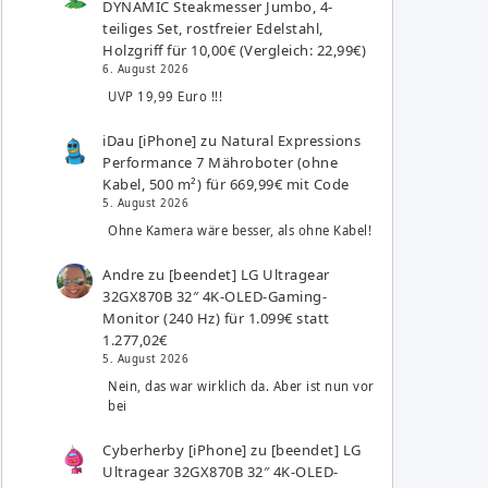
DYNAMIC Steakmesser Jumbo, 4-
teiliges Set, rostfreier Edelstahl,
Holzgriff für 10,00€ (Vergleich: 22,99€)
6. August 2026
UVP 19,99 Euro !!!
iDau [iPhone]
zu
Natural Expressions
Performance 7 Mähroboter (ohne
Kabel, 500 m²) für 669,99€ mit Code
5. August 2026
Ohne Kamera wäre besser, als ohne Kabel!
Andre
zu
[beendet] LG Ultragear
32GX870B 32″ 4K-OLED-Gaming-
Monitor (240 Hz) für 1.099€ statt
1.277,02€
5. August 2026
Nein, das war wirklich da. Aber ist nun vor
bei
Cyberherby [iPhone]
zu
[beendet] LG
Ultragear 32GX870B 32″ 4K-OLED-