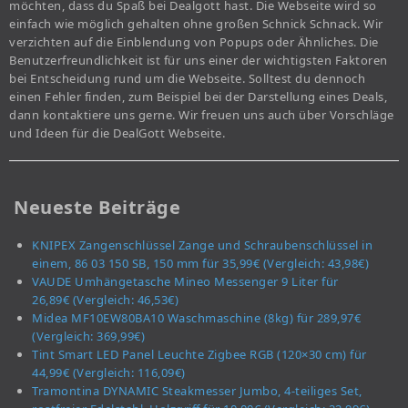
möchten, dass du Spaß bei Dealgott hast. Die Webseite wird so
einfach wie möglich gehalten ohne großen Schnick Schnack. Wir
verzichten auf die Einblendung von Popups oder Ähnliches. Die
Benutzerfreundlichkeit ist für uns einer der wichtigsten Faktoren
bei Entscheidung rund um die Webseite. Solltest du dennoch
einen Fehler finden, zum Beispiel bei der Darstellung eines Deals,
dann kontaktiere uns gerne. Wir freuen uns auch über Vorschläge
und Ideen für die DealGott Webseite.
Neueste Beiträge
KNIPEX Zangenschlüssel Zange und Schraubenschlüssel in
einem, 86 03 150 SB, 150 mm für 35,99€ (Vergleich: 43,98€)
VAUDE Umhängetasche Mineo Messenger 9 Liter für
26,89€ (Vergleich: 46,53€)
Midea MF10EW80BA10 Waschmaschine (8kg) für 289,97€
(Vergleich: 369,99€)
Tint Smart LED Panel Leuchte Zigbee RGB (120×30 cm) für
44,99€ (Vergleich: 116,09€)
Tramontina DYNAMIC Steakmesser Jumbo, 4-teiliges Set,