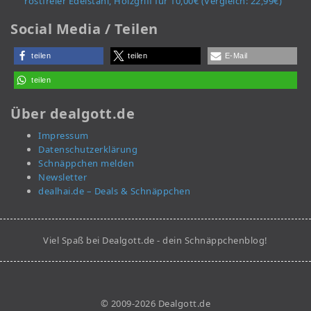
rostfreier Edelstahl, Holzgriff für 10,00€ (Vergleich: 22,99€)
Social Media / Teilen
teilen
teilen
E-Mail
teilen
Über dealgott.de
Impressum
Datenschutzerklärung
Schnäppchen melden
Newsletter
dealhai.de – Deals & Schnäppchen
Viel Spaß bei Dealgott.de - dein Schnäppchenblog!
© 2009-2026 Dealgott.de