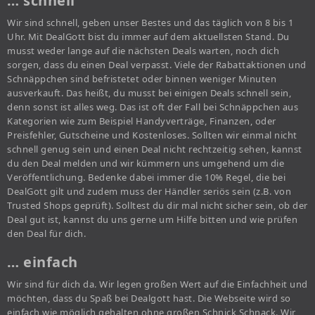
… schnell
Wir sind schnell, geben unser Bestes und das täglich von 8 bis 1
Uhr. Mit DealGott bist du immer auf dem aktuellsten Stand. Du
musst weder lange auf die nächsten Deals warten, noch dich
sorgen, dass du einen Deal verpasst. Viele der Rabattaktionen und
Schnäppchen sind befristetet oder binnen weniger Minuten
ausverkauft. Das heißt, du musst bei einigen Deals schnell sein,
denn sonst ist alles weg. Das ist oft der Fall bei Schnäppchen aus
Kategorien wie zum Beispiel Handyverträge, Finanzen, oder
Preisfehler, Gutscheine und Kostenloses. Sollten wir einmal nicht
schnell genug sein und einen Deal nicht rechtzeitig sehen, kannst
du den Deal melden und wir kümmern uns umgehend um die
Veröffentlichung. Bedenke dabei immer die 10% Regel, die bei
DealGott gilt und zudem muss der Händler seriös sein (z.B. von
Trusted Shops geprüft). Solltest du dir mal nicht sicher sein, ob der
Deal gut ist, kannst du uns gerne um Hilfe bitten und wie prüfen
den Deal für dich.
… einfach
Wir sind für dich da. Wir legen großen Wert auf die Einfachheit und
möchten, dass du Spaß bei Dealgott hast. Die Webseite wird so
einfach wie möglich gehalten ohne großen Schnick Schnack. Wir