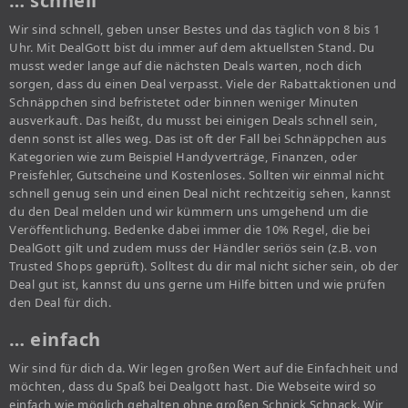
… schnell
Wir sind schnell, geben unser Bestes und das täglich von 8 bis 1
Uhr. Mit DealGott bist du immer auf dem aktuellsten Stand. Du
musst weder lange auf die nächsten Deals warten, noch dich
sorgen, dass du einen Deal verpasst. Viele der Rabattaktionen und
Schnäppchen sind befristetet oder binnen weniger Minuten
ausverkauft. Das heißt, du musst bei einigen Deals schnell sein,
denn sonst ist alles weg. Das ist oft der Fall bei Schnäppchen aus
Kategorien wie zum Beispiel Handyverträge, Finanzen, oder
Preisfehler, Gutscheine und Kostenloses. Sollten wir einmal nicht
schnell genug sein und einen Deal nicht rechtzeitig sehen, kannst
du den Deal melden und wir kümmern uns umgehend um die
Veröffentlichung. Bedenke dabei immer die 10% Regel, die bei
DealGott gilt und zudem muss der Händler seriös sein (z.B. von
Trusted Shops geprüft). Solltest du dir mal nicht sicher sein, ob der
Deal gut ist, kannst du uns gerne um Hilfe bitten und wie prüfen
den Deal für dich.
… einfach
Wir sind für dich da. Wir legen großen Wert auf die Einfachheit und
möchten, dass du Spaß bei Dealgott hast. Die Webseite wird so
einfach wie möglich gehalten ohne großen Schnick Schnack. Wir