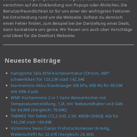
verzichten auf die Einblendung von Popups oder Ähnliches. Die
Benutzerfreundlichkeit ist für uns einer der wichtigsten Faktoren
bei Entscheidung rund um die Webseite. Solltest du dennoch
einen Fehler finden, zum Beispiel bei der Darstellung eines Deals,
dann kontaktiere uns gerne. Wir freuen uns auch über Vorschläge
und Ideen für die DealGott Webseite.
Neueste Beiträge
hansgrohe Talis M54 Küchenarmatur (Chrom, 360°
schwenkbar) für 123,23€ statt 142,34€
Ivormentico Akku-Staubsauger (68 kPa, 600 W) für 69,50€
mit 50%-Code
WMF Küchenminis 2 in 1 Vario Wasserkocher mit
Temperatureinstellung, 1,0l, mit Teebeutelhalter und Sieb
für 64,99€ (Vergleich: 79,99€)
TABWEE T60 Tablet (12,2 Zoll, 2.5K, 48GB+256GB, 4G) für
143,20€ statt 169,99€
Victorinox Swiss Classic Frühstücksmesser (6-teilig,
Wellenschliff) für 22,47€ (Vergleich: 28,30€)