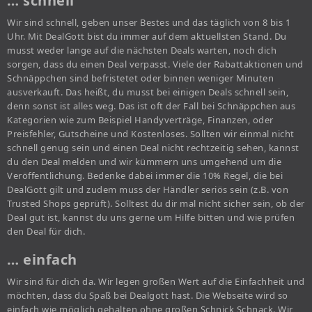
… schnell
Wir sind schnell, geben unser Bestes und das täglich von 8 bis 1
Uhr. Mit DealGott bist du immer auf dem aktuellsten Stand. Du
musst weder lange auf die nächsten Deals warten, noch dich
sorgen, dass du einen Deal verpasst. Viele der Rabattaktionen und
Schnäppchen sind befristetet oder binnen weniger Minuten
ausverkauft. Das heißt, du musst bei einigen Deals schnell sein,
denn sonst ist alles weg. Das ist oft der Fall bei Schnäppchen aus
Kategorien wie zum Beispiel Handyverträge, Finanzen, oder
Preisfehler, Gutscheine und Kostenloses. Sollten wir einmal nicht
schnell genug sein und einen Deal nicht rechtzeitig sehen, kannst
du den Deal melden und wir kümmern uns umgehend um die
Veröffentlichung. Bedenke dabei immer die 10% Regel, die bei
DealGott gilt und zudem muss der Händler seriös sein (z.B. von
Trusted Shops geprüft). Solltest du dir mal nicht sicher sein, ob der
Deal gut ist, kannst du uns gerne um Hilfe bitten und wie prüfen
den Deal für dich.
… einfach
Wir sind für dich da. Wir legen großen Wert auf die Einfachheit und
möchten, dass du Spaß bei Dealgott hast. Die Webseite wird so
einfach wie möglich gehalten ohne großen Schnick Schnack. Wir