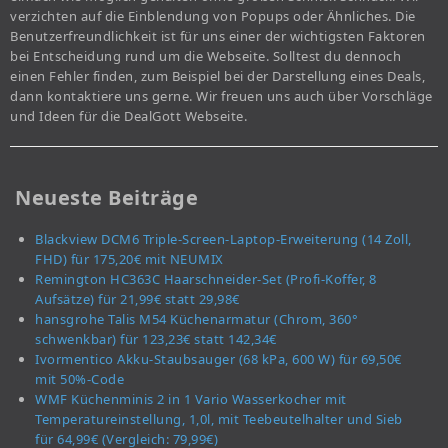
verzichten auf die Einblendung von Popups oder Ähnliches. Die
Benutzerfreundlichkeit ist für uns einer der wichtigsten Faktoren
bei Entscheidung rund um die Webseite. Solltest du dennoch
einen Fehler finden, zum Beispiel bei der Darstellung eines Deals,
dann kontaktiere uns gerne. Wir freuen uns auch über Vorschläge
und Ideen für die DealGott Webseite.
Neueste Beiträge
Blackview DCM6 Triple-Screen-Laptop-Erweiterung (14 Zoll,
FHD) für 175,20€ mit NEUMIX
Remington HC363C Haarschneider-Set (Profi-Koffer, 8
Aufsätze) für 21,99€ statt 29,98€
hansgrohe Talis M54 Küchenarmatur (Chrom, 360°
schwenkbar) für 123,23€ statt 142,34€
Ivormentico Akku-Staubsauger (68 kPa, 600 W) für 69,50€
mit 50%-Code
WMF Küchenminis 2 in 1 Vario Wasserkocher mit
Temperatureinstellung, 1,0l, mit Teebeutelhalter und Sieb
für 64,99€ (Vergleich: 79,99€)