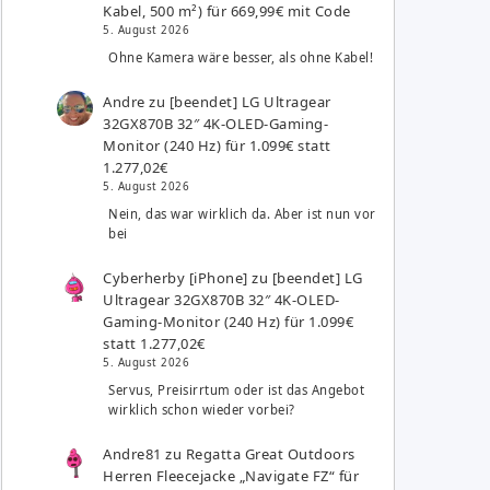
Kabel, 500 m²) für 669,99€ mit Code
5. August 2026
Ohne Kamera wäre besser, als ohne Kabel!
Andre
zu
[beendet] LG Ultragear
32GX870B 32″ 4K-OLED-Gaming-
Monitor (240 Hz) für 1.099€ statt
1.277,02€
5. August 2026
Nein, das war wirklich da. Aber ist nun vor
bei
Cyberherby [iPhone]
zu
[beendet] LG
Ultragear 32GX870B 32″ 4K-OLED-
Gaming-Monitor (240 Hz) für 1.099€
statt 1.277,02€
5. August 2026
Servus, Preisirrtum oder ist das Angebot
wirklich schon wieder vorbei?
Andre81
zu
Regatta Great Outdoors
Herren Fleecejacke „Navigate FZ“ für