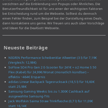
verzichten auf die Einblendung von Popups oder Ähnliches. Die
Benutzerfreundlichkeit ist für uns einer der wichtigsten Faktoren
bei Entscheidung rund um die Webseite. Solltest du dennoch
einen Fehler finden, zum Beispiel bei der Darstellung eines Deals,
dann kontaktiere uns gerne. Wir freuen uns auch über Vorschläge
und Ideen für die DealGott Webseite.
Neueste Beiträge
NIGRIN Performance Scheibenklar Allwetter (3 l) für 7,19€
(Vergleich: 12,98€)
SoFlow SO4 Pro Gen 2 E-Scooter für 241€ + o2 Home S 50
Flex (Kabel) für 24,99€/Monat (monatlich kündbar) –
effektiv ~464€ Ersparnis
adidas Linear Backpack Tagesrucksack (18,5 l) für 16,60€
statt 25,98€
Samsung Gaming Weeks: bis zu 1.300€ Cashback auf
ausgewählte Samsung-TVs
Jack Wolfskin Saima Straw Trinkflasche (0,7 l) für 11,09€
statt 16,14€