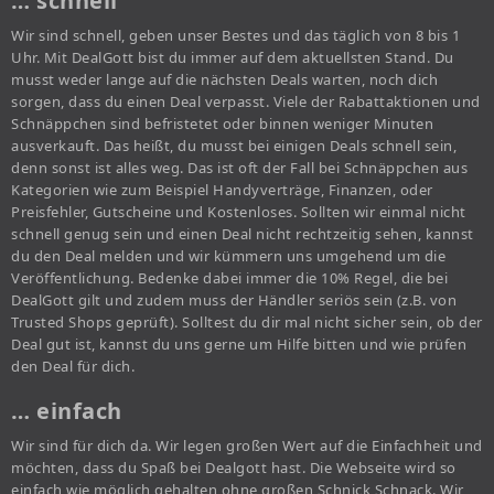
… schnell
Wir sind schnell, geben unser Bestes und das täglich von 8 bis 1
Uhr. Mit DealGott bist du immer auf dem aktuellsten Stand. Du
musst weder lange auf die nächsten Deals warten, noch dich
sorgen, dass du einen Deal verpasst. Viele der Rabattaktionen und
Schnäppchen sind befristetet oder binnen weniger Minuten
ausverkauft. Das heißt, du musst bei einigen Deals schnell sein,
denn sonst ist alles weg. Das ist oft der Fall bei Schnäppchen aus
Kategorien wie zum Beispiel Handyverträge, Finanzen, oder
Preisfehler, Gutscheine und Kostenloses. Sollten wir einmal nicht
schnell genug sein und einen Deal nicht rechtzeitig sehen, kannst
du den Deal melden und wir kümmern uns umgehend um die
Veröffentlichung. Bedenke dabei immer die 10% Regel, die bei
DealGott gilt und zudem muss der Händler seriös sein (z.B. von
Trusted Shops geprüft). Solltest du dir mal nicht sicher sein, ob der
Deal gut ist, kannst du uns gerne um Hilfe bitten und wie prüfen
den Deal für dich.
… einfach
Wir sind für dich da. Wir legen großen Wert auf die Einfachheit und
möchten, dass du Spaß bei Dealgott hast. Die Webseite wird so
einfach wie möglich gehalten ohne großen Schnick Schnack. Wir