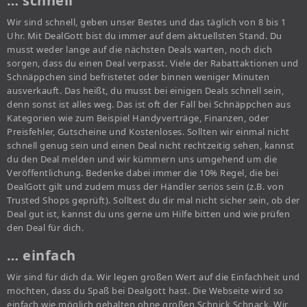
… schnell
Wir sind schnell, geben unser Bestes und das täglich von 8 bis 1
Uhr. Mit DealGott bist du immer auf dem aktuellsten Stand. Du
musst weder lange auf die nächsten Deals warten, noch dich
sorgen, dass du einen Deal verpasst. Viele der Rabattaktionen und
Schnäppchen sind befristetet oder binnen weniger Minuten
ausverkauft. Das heißt, du musst bei einigen Deals schnell sein,
denn sonst ist alles weg. Das ist oft der Fall bei Schnäppchen aus
Kategorien wie zum Beispiel Handyverträge, Finanzen, oder
Preisfehler, Gutscheine und Kostenloses. Sollten wir einmal nicht
schnell genug sein und einen Deal nicht rechtzeitig sehen, kannst
du den Deal melden und wir kümmern uns umgehend um die
Veröffentlichung. Bedenke dabei immer die 10% Regel, die bei
DealGott gilt und zudem muss der Händler seriös sein (z.B. von
Trusted Shops geprüft). Solltest du dir mal nicht sicher sein, ob der
Deal gut ist, kannst du uns gerne um Hilfe bitten und wie prüfen
den Deal für dich.
… einfach
Wir sind für dich da. Wir legen großen Wert auf die Einfachheit und
möchten, dass du Spaß bei Dealgott hast. Die Webseite wird so
einfach wie möglich gehalten ohne großen Schnick Schnack. Wir