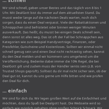
… schnell
Wir sind schnell, geben unser Bestes und das täglich von 8 bis 1
Uhr. Mit DealGott bist du immer auf dem aktuellsten Stand. Du
musst weder lange auf die nächsten Deals warten, noch dich
sorgen, dass du einen Deal verpasst. Viele der Rabattaktionen und
Schnäppchen sind befristetet oder binnen weniger Minuten
ausverkauft. Das heißt, du musst bei einigen Deals schnell sein,
denn sonst ist alles weg. Das ist oft der Fall bei Schnäppchen aus
Kategorien wie zum Beispiel Handyverträge, Finanzen, oder
Preisfehler, Gutscheine und Kostenloses. Sollten wir einmal nicht
schnell genug sein und einen Deal nicht rechtzeitig sehen, kannst
du den Deal melden und wir kümmern uns umgehend um die
Veröffentlichung. Bedenke dabei immer die 10% Regel, die bei
DealGott gilt und zudem muss der Händler seriös sein (z.B. von
Trusted Shops geprüft). Solltest du dir mal nicht sicher sein, ob der
Deal gut ist, kannst du uns gerne um Hilfe bitten und wie prüfen
den Deal für dich.
… einfach
Wir sind für dich da. Wir legen großen Wert auf die Einfachheit und
möchten, dass du Spaß bei Dealgott hast. Die Webseite wird so
einfach wie möglich gehalten ohne großen Schnick Schnack. Wir