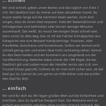
… schnell
Wir sind schnell, geben unser Bestes und das täglich von 8 bis 1
Uhr. Mit DealGott bist du immer auf dem aktuellsten Stand. Du
musst weder lange auf die nächsten Deals warten, noch dich
sorgen, dass du einen Deal verpasst. Viele der Rabattaktionen und
Schnäppchen sind befristetet oder binnen weniger Minuten
ausverkauft. Das heißt, du musst bei einigen Deals schnell sein,
denn sonst ist alles weg. Das ist oft der Fall bei Schnäppchen aus
Kategorien wie zum Beispiel Handyverträge, Finanzen, oder
Preisfehler, Gutscheine und Kostenloses. Sollten wir einmal nicht
schnell genug sein und einen Deal nicht rechtzeitig sehen, kannst
du den Deal melden und wir kümmern uns umgehend um die
Veröffentlichung. Bedenke dabei immer die 10% Regel, die bei
DealGott gilt und zudem muss der Händler seriös sein (z.B. von
Trusted Shops geprüft). Solltest du dir mal nicht sicher sein, ob der
Deal gut ist, kannst du uns gerne um Hilfe bitten und wie prüfen
den Deal für dich.
… einfach
Wir sind für dich da. Wir legen großen Wert auf die Einfachheit und
möchten, dass du Spaß bei Dealgott hast. Die Webseite wird so
einfach wie möglich gehalten ohne großen Schnick Schnack. Wir