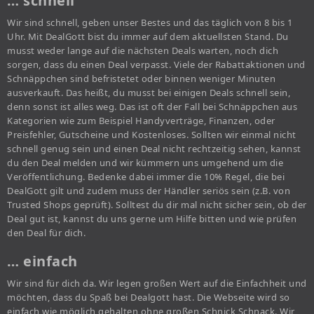
… schnell
Wir sind schnell, geben unser Bestes und das täglich von 8 bis 1
Uhr. Mit DealGott bist du immer auf dem aktuellsten Stand. Du
musst weder lange auf die nächsten Deals warten, noch dich
sorgen, dass du einen Deal verpasst. Viele der Rabattaktionen und
Schnäppchen sind befristetet oder binnen weniger Minuten
ausverkauft. Das heißt, du musst bei einigen Deals schnell sein,
denn sonst ist alles weg. Das ist oft der Fall bei Schnäppchen aus
Kategorien wie zum Beispiel Handyverträge, Finanzen, oder
Preisfehler, Gutscheine und Kostenloses. Sollten wir einmal nicht
schnell genug sein und einen Deal nicht rechtzeitig sehen, kannst
du den Deal melden und wir kümmern uns umgehend um die
Veröffentlichung. Bedenke dabei immer die 10% Regel, die bei
DealGott gilt und zudem muss der Händler seriös sein (z.B. von
Trusted Shops geprüft). Solltest du dir mal nicht sicher sein, ob der
Deal gut ist, kannst du uns gerne um Hilfe bitten und wie prüfen
den Deal für dich.
… einfach
Wir sind für dich da. Wir legen großen Wert auf die Einfachheit und
möchten, dass du Spaß bei Dealgott hast. Die Webseite wird so
einfach wie möglich gehalten ohne großen Schnick Schnack. Wir