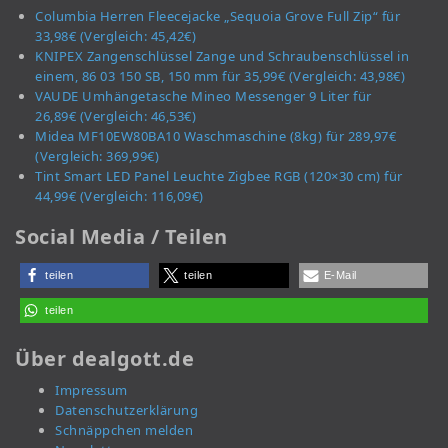
Columbia Herren Fleecejacke „Sequoia Grove Full Zip“ für
33,98€ (Vergleich: 45,42€)
KNIPEX Zangenschlüssel Zange und Schraubenschlüssel in
einem, 86 03 150 SB, 150 mm für 35,99€ (Vergleich: 43,98€)
VAUDE Umhängetasche Mineo Messenger 9 Liter für
26,89€ (Vergleich: 46,53€)
Midea MF10EW80BA10 Waschmaschine (8kg) für 289,97€
(Vergleich: 369,99€)
Tint Smart LED Panel Leuchte Zigbee RGB (120×30 cm) für
44,99€ (Vergleich: 116,09€)
Social Media / Teilen
teilen
teilen
E-Mail
teilen
Über dealgott.de
Impressum
Datenschutzerklärung
Schnäppchen melden