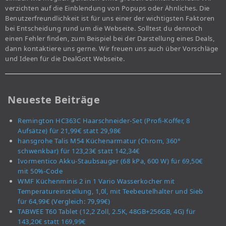
verzichten auf die Einblendung von Popups oder Ähnliches. Die
Benutzerfreundlichkeit ist für uns einer der wichtigsten Faktoren
bei Entscheidung rund um die Webseite. Solltest du dennoch
einen Fehler finden, zum Beispiel bei der Darstellung eines Deals,
dann kontaktiere uns gerne. Wir freuen uns auch über Vorschläge
und Ideen für die DealGott Webseite.
Neueste Beiträge
Remington HC363C Haarschneider-Set (Profi-Koffer, 8
Aufsätze) für 21,99€ statt 29,98€
hansgrohe Talis M54 Küchenarmatur (Chrom, 360°
schwenkbar) für 123,23€ statt 142,34€
Ivormentico Akku-Staubsauger (68 kPa, 600 W) für 69,50€
mit 50%-Code
WMF Küchenminis 2 in 1 Vario Wasserkocher mit
Temperatureinstellung, 1,0l, mit Teebeutelhalter und Sieb
für 64,99€ (Vergleich: 79,99€)
TABWEE T60 Tablet (12,2 Zoll, 2.5K, 48GB+256GB, 4G) für
143,20€ statt 169,99€