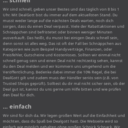
… schnell
Wir sind schnell, geben unser Bestes und das täglich von 8 bis 1
Uhr. Mit DealGott bist du immer auf dem aktuellsten Stand. Du
musst weder lange auf die nächsten Deals warten, noch dich
sorgen, dass du einen Deal verpasst. Viele der Rabattaktionen und
Schnäppchen sind befristetet oder binnen weniger Minuten
ausverkauft. Das heißt, du musst bei einigen Deals schnell sein,
denn sonst ist alles weg. Das ist oft der Fall bei Schnäppchen aus
Kategorien wie zum Beispiel Handyverträge, Finanzen, oder
Preisfehler, Gutscheine und Kostenloses. Sollten wir einmal nicht
schnell genug sein und einen Deal nicht rechtzeitig sehen, kannst
du den Deal melden und wir kümmern uns umgehend um die
Veröffentlichung. Bedenke dabei immer die 10% Regel, die bei
DealGott gilt und zudem muss der Händler seriös sein (z.B. von
Trusted Shops geprüft). Solltest du dir mal nicht sicher sein, ob der
Deal gut ist, kannst du uns gerne um Hilfe bitten und wie prüfen
den Deal für dich.
… einfach
Wir sind für dich da. Wir legen großen Wert auf die Einfachheit und
möchten, dass du Spaß bei Dealgott hast. Die Webseite wird so
einfach wie möglich gehalten ohne großen Schnick Schnack. Wir