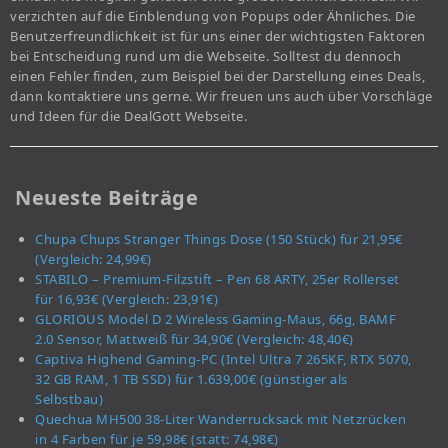
verzichten auf die Einblendung von Popups oder Ähnliches. Die
Benutzerfreundlichkeit ist für uns einer der wichtigsten Faktoren
bei Entscheidung rund um die Webseite. Solltest du dennoch
einen Fehler finden, zum Beispiel bei der Darstellung eines Deals,
dann kontaktiere uns gerne. Wir freuen uns auch über Vorschläge
und Ideen für die DealGott Webseite.
Neueste Beiträge
Chupa Chups Stranger Things Dose (150 Stück) für 21,95€
(Vergleich: 24,99€)
STABILO – Premium-Filzstift – Pen 68 ARTY, 25er Rollerset
für 16,93€ (Vergleich: 23,91€)
GLORIOUS Model D 2 Wireless Gaming-Maus, 66g, BAMF
2.0 Sensor, Mattweiß für 34,90€ (Vergleich: 48,40€)
Captiva Highend Gaming-PC (Intel Ultra 7 265KF, RTX 5070,
32 GB RAM, 1 TB SSD) für 1.639,00€ (günstiger als
Selbstbau)
Quechua MH500 38-Liter Wanderrucksack mit Netzrücken
in 4 Farben für je 59,98€ (statt: 74,98€)