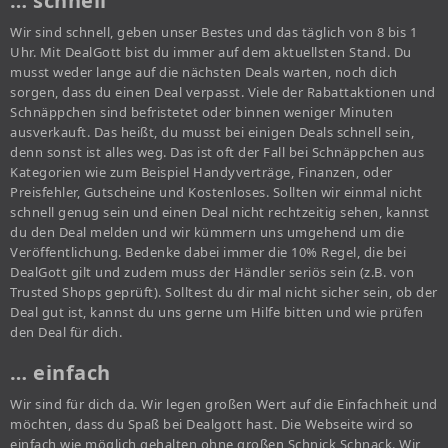
… schnell
Wir sind schnell, geben unser Bestes und das täglich von 8 bis 1
Uhr. Mit DealGott bist du immer auf dem aktuellsten Stand. Du
musst weder lange auf die nächsten Deals warten, noch dich
sorgen, dass du einen Deal verpasst. Viele der Rabattaktionen und
Schnäppchen sind befristetet oder binnen weniger Minuten
ausverkauft. Das heißt, du musst bei einigen Deals schnell sein,
denn sonst ist alles weg. Das ist oft der Fall bei Schnäppchen aus
Kategorien wie zum Beispiel Handyverträge, Finanzen, oder
Preisfehler, Gutscheine und Kostenloses. Sollten wir einmal nicht
schnell genug sein und einen Deal nicht rechtzeitig sehen, kannst
du den Deal melden und wir kümmern uns umgehend um die
Veröffentlichung. Bedenke dabei immer die 10% Regel, die bei
DealGott gilt und zudem muss der Händler seriös sein (z.B. von
Trusted Shops geprüft). Solltest du dir mal nicht sicher sein, ob der
Deal gut ist, kannst du uns gerne um Hilfe bitten und wie prüfen
den Deal für dich.
… einfach
Wir sind für dich da. Wir legen großen Wert auf die Einfachheit und
möchten, dass du Spaß bei Dealgott hast. Die Webseite wird so
einfach wie möglich gehalten ohne großen Schnick Schnack. Wir