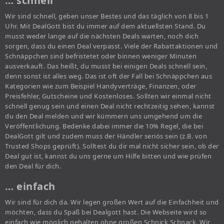
… schnell
Wir sind schnell, geben unser Bestes und das täglich von 8 bis 1
Uhr. Mit DealGott bist du immer auf dem aktuellsten Stand. Du
musst weder lange auf die nächsten Deals warten, noch dich
sorgen, dass du einen Deal verpasst. Viele der Rabattaktionen und
Schnäppchen sind befristetet oder binnen weniger Minuten
ausverkauft. Das heißt, du musst bei einigen Deals schnell sein,
denn sonst ist alles weg. Das ist oft der Fall bei Schnäppchen aus
Kategorien wie zum Beispiel Handyverträge, Finanzen, oder
Preisfehler, Gutscheine und Kostenloses. Sollten wir einmal nicht
schnell genug sein und einen Deal nicht rechtzeitig sehen, kannst
du den Deal melden und wir kümmern uns umgehend um die
Veröffentlichung. Bedenke dabei immer die 10% Regel, die bei
DealGott gilt und zudem muss der Händler seriös sein (z.B. von
Trusted Shops geprüft). Solltest du dir mal nicht sicher sein, ob der
Deal gut ist, kannst du uns gerne um Hilfe bitten und wie prüfen
den Deal für dich.
… einfach
Wir sind für dich da. Wir legen großen Wert auf die Einfachheit und
möchten, dass du Spaß bei Dealgott hast. Die Webseite wird so
einfach wie möglich gehalten ohne großen Schnick Schnack. Wir