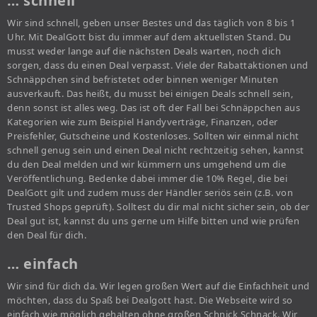
… schnell
Wir sind schnell, geben unser Bestes und das täglich von 8 bis 1
Uhr. Mit DealGott bist du immer auf dem aktuellsten Stand. Du
musst weder lange auf die nächsten Deals warten, noch dich
sorgen, dass du einen Deal verpasst. Viele der Rabattaktionen und
Schnäppchen sind befristetet oder binnen weniger Minuten
ausverkauft. Das heißt, du musst bei einigen Deals schnell sein,
denn sonst ist alles weg. Das ist oft der Fall bei Schnäppchen aus
Kategorien wie zum Beispiel Handyverträge, Finanzen, oder
Preisfehler, Gutscheine und Kostenloses. Sollten wir einmal nicht
schnell genug sein und einen Deal nicht rechtzeitig sehen, kannst
du den Deal melden und wir kümmern uns umgehend um die
Veröffentlichung. Bedenke dabei immer die 10% Regel, die bei
DealGott gilt und zudem muss der Händler seriös sein (z.B. von
Trusted Shops geprüft). Solltest du dir mal nicht sicher sein, ob der
Deal gut ist, kannst du uns gerne um Hilfe bitten und wie prüfen
den Deal für dich.
… einfach
Wir sind für dich da. Wir legen großen Wert auf die Einfachheit und
möchten, dass du Spaß bei Dealgott hast. Die Webseite wird so
einfach wie möglich gehalten ohne großen Schnick Schnack. Wir