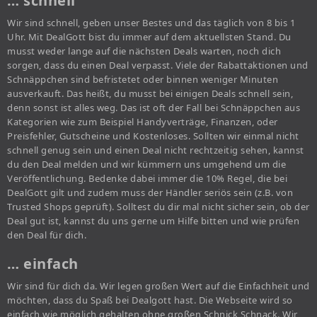
… schnell
Wir sind schnell, geben unser Bestes und das täglich von 8 bis 1
Uhr. Mit DealGott bist du immer auf dem aktuellsten Stand. Du
musst weder lange auf die nächsten Deals warten, noch dich
sorgen, dass du einen Deal verpasst. Viele der Rabattaktionen und
Schnäppchen sind befristetet oder binnen weniger Minuten
ausverkauft. Das heißt, du musst bei einigen Deals schnell sein,
denn sonst ist alles weg. Das ist oft der Fall bei Schnäppchen aus
Kategorien wie zum Beispiel Handyverträge, Finanzen, oder
Preisfehler, Gutscheine und Kostenloses. Sollten wir einmal nicht
schnell genug sein und einen Deal nicht rechtzeitig sehen, kannst
du den Deal melden und wir kümmern uns umgehend um die
Veröffentlichung. Bedenke dabei immer die 10% Regel, die bei
DealGott gilt und zudem muss der Händler seriös sein (z.B. von
Trusted Shops geprüft). Solltest du dir mal nicht sicher sein, ob der
Deal gut ist, kannst du uns gerne um Hilfe bitten und wie prüfen
den Deal für dich.
… einfach
Wir sind für dich da. Wir legen großen Wert auf die Einfachheit und
möchten, dass du Spaß bei Dealgott hast. Die Webseite wird so
einfach wie möglich gehalten ohne großen Schnick Schnack. Wir