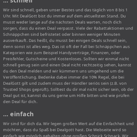
… schnell
Wir sind schnell, geben unser Bestes und das täglich von 8 bis 1
Uhr. Mit DealGott bist du immer auf dem aktuellsten Stand. Du
musst weder lange auf die nächsten Deals warten, noch dich
sorgen, dass du einen Deal verpasst. Viele der Rabattaktionen und
Schnäppchen sind befristetet oder binnen weniger Minuten
ausverkauft. Das heißt, du musst bei einigen Deals schnell sein,
denn sonst ist alles weg. Das ist oft der Fall bei Schnäppchen aus
Kategorien wie zum Beispiel Handyverträge, Finanzen, oder
Preisfehler, Gutscheine und Kostenloses. Sollten wir einmal nicht
schnell genug sein und einen Deal nicht rechtzeitig sehen, kannst
du den Deal melden und wir kümmern uns umgehend um die
Veröffentlichung. Bedenke dabei immer die 10% Regel, die bei
DealGott gilt und zudem muss der Händler seriös sein (z.B. von
Trusted Shops geprüft). Solltest du dir mal nicht sicher sein, ob der
Deal gut ist, kannst du uns gerne um Hilfe bitten und wie prüfen
den Deal für dich.
… einfach
Wir sind für dich da. Wir legen großen Wert auf die Einfachheit und
möchten, dass du Spaß bei Dealgott hast. Die Webseite wird so
einfach wie möglich gehalten ohne großen Schnick Schnack. Wir