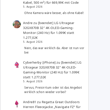
Kabel, 500 m²) für 669,99€ mit Code
5. August 2026
Ohne Kamera wäre besser, als ohne Kabel!
Andre
zu
[beendet] LG Ultragear
32GX870B 32″ 4K-OLED-Gaming-
Monitor (240 Hz) für 1.099€ statt
1.277,02€
5. August 2026
Nein, das war wirklich da. Aber ist nun vor
bei
Cyberherby [iPhone]
zu
[beendet] LG
Ultragear 32GX870B 32″ 4K-OLED-
Gaming-Monitor (240 Hz) für 1.099€
statt 1.277,02€
5. August 2026
Servus, Preisirrtum oder ist das Angebot
wirklich schon wieder vorbei?
Andre81
zu
Regatta Great Outdoors
Herren Fleecejacke „Navigate FZ“ für