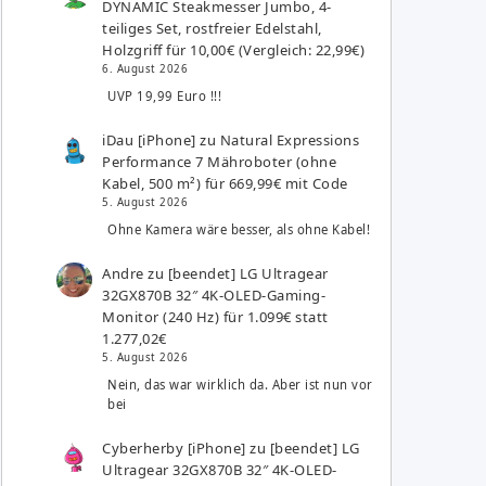
DYNAMIC Steakmesser Jumbo, 4-
teiliges Set, rostfreier Edelstahl,
Holzgriff für 10,00€ (Vergleich: 22,99€)
6. August 2026
UVP 19,99 Euro !!!
iDau [iPhone]
zu
Natural Expressions
Performance 7 Mähroboter (ohne
Kabel, 500 m²) für 669,99€ mit Code
5. August 2026
Ohne Kamera wäre besser, als ohne Kabel!
Andre
zu
[beendet] LG Ultragear
32GX870B 32″ 4K-OLED-Gaming-
Monitor (240 Hz) für 1.099€ statt
1.277,02€
5. August 2026
Nein, das war wirklich da. Aber ist nun vor
bei
Cyberherby [iPhone]
zu
[beendet] LG
Ultragear 32GX870B 32″ 4K-OLED-