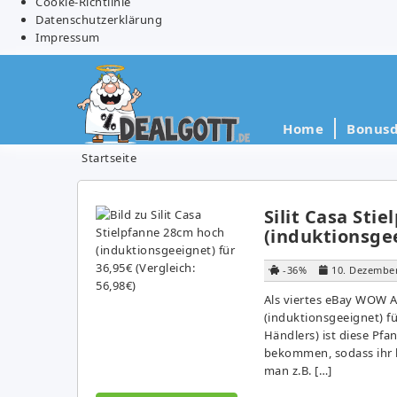
Cookie-Richtlinie
Datenschutzerklärung
Impressum
Home
Bonusd
Startseite
Silit Casa Sti
(induktionsgee
-36%
10. Dezembe
Als viertes eBay WOW An
(induktionsgeeignet) fü
Händlers) ist diese Pfa
bekommen, sodass ihr 
man z.B. […]